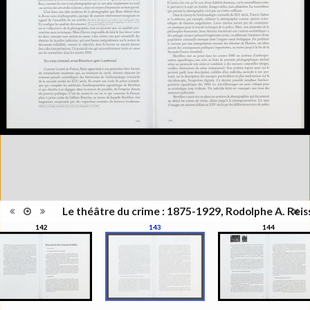
Publié à l'occasion de
l'exposition : "Le théâtre du
Information
crime - Photographies de
édition
Rodolphe A. Reiss", Musée de
l'Elysée, Lausanne, 27 juin - 25
octobre 2009
Catégorie
Monographie
Type de
Relié
reliure
Information
Noir & Blanc
images
Nombre de
319 pages
pages
Format
27 x 21 cm
Langues
Français
ISBN/ISSN
ISBN 9782880748241
Le théâtre du crime : 1875-1929, Rodolphe A. Reis
142
143
144