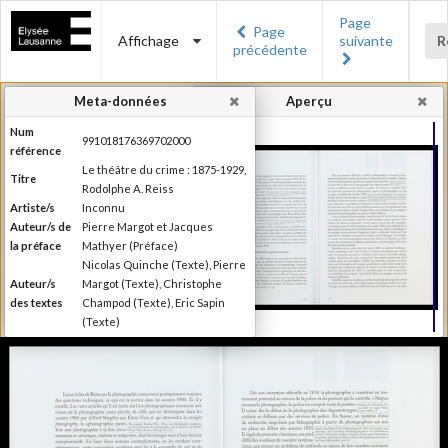
Page
Page
Affichage
suivante
R
précédente
Meta-données
Aperçu
Num
991018176369702000
référence
Le théâtre du crime : 1875-1929,
Titre
Rodolphe A. Reiss
Artiste/s
Inconnu
Auteur/s de
Pierre Margot et Jacques
la préface
Mathyer (Préface)
Nicolas Quinche (Texte), Pierre
Auteur/s
Margot (Texte), Christophe
des textes
Champod (Texte), Eric Sapin
(Texte)
Presses polytechniques et
Editeur
universitaires romandes
Lieu
Lausanne
d'édition
Date
2009
d'édition