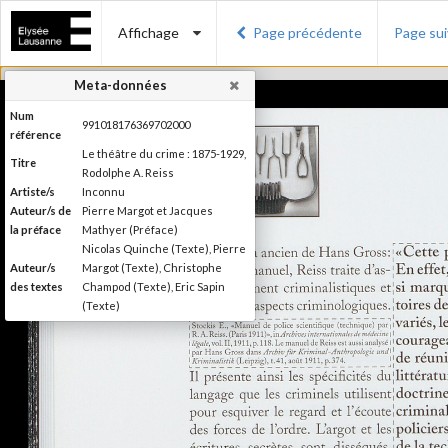
Affichage
Page précédente
Page su
Meta-données
Num
991018176369702000
référence
Le théâtre du crime : 1875-1929,
Titre
Rodolphe A. Reiss
Artiste/s
Inconnu
Auteur/s de
Pierre Margot et Jacques
la préface
Mathyer (Préface)
Nicolas Quinche (Texte), Pierre
Auteur/s
Margot (Texte), Christophe
des textes
Champod (Texte), Eric Sapin
(Texte)
Presses polytechniques et
Editeur
universitaires romandes
Lieu
Lausanne
d'édition
Date
2009
d'édition
Publié à l'occasion de