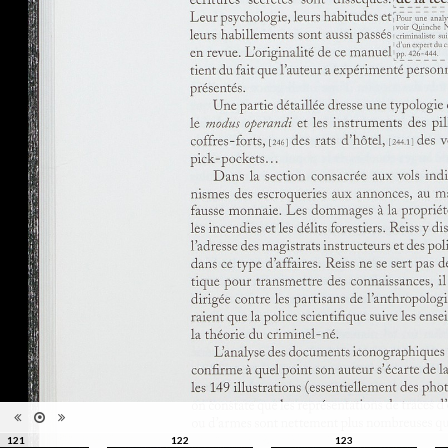
l'exposition : "Le théâtre du
Information
crime - Photographies de
édition
Rodolphe A. Reiss", Musée de
l'Elysée, Lausanne, 27 juin - 25
octobre 2009
Catégorie
Monographie
Type de
Relié
reliure
Information
Noir & Blanc
images
Nombre de
319 pages
pages
Format
27 x 21 cm
Langues
Français
ISBN/ISSN
ISBN 9782880748241
121
122
123