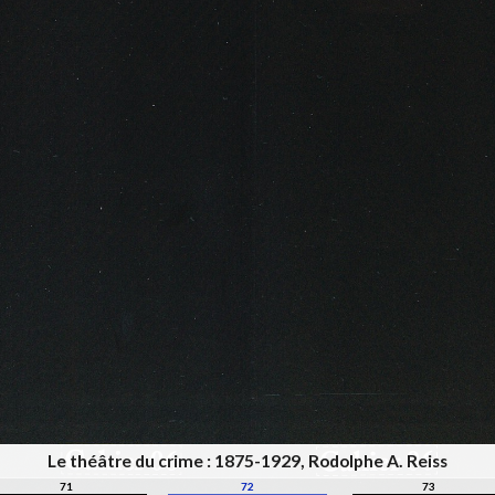
Le théâtre du crime : 1875-1929, Rodolphe A. Reiss
71
72
73