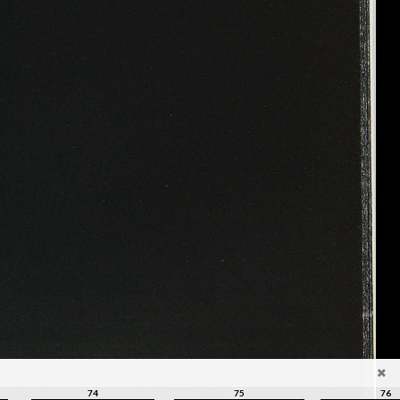
74
75
76