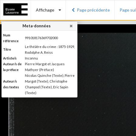
Affichage
Page précédente
Page su
Meta-données
Num
991018176369702000
référence
Le théâtre du crime : 1875-1929,
Titre
Rodolphe A. Reiss
Artiste/s
Inconnu
Auteur/s de
Pierre Margot et Jacques
la préface
Mathyer (Préface)
Nicolas Quinche (Texte), Pierre
Auteur/s
Margot (Texte), Christophe
des textes
Champod (Texte), Eric Sapin
(Texte)
Presses polytechniques et
Editeur
universitaires romandes
Lieu
Lausanne
d'édition
Date
2009
d'édition
Publié à l'occasion de