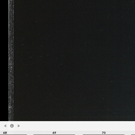
l'exposition : "Le théâtre du
Information
crime - Photographies de
édition
Rodolphe A. Reiss", Musée de
l'Elysée, Lausanne, 27 juin - 25
octobre 2009
Catégorie
Monographie
Type de
Relié
reliure
Information
Noir & Blanc
images
Nombre de
319 pages
pages
Format
27 x 21 cm
Langues
Français
ISBN/ISSN
ISBN 9782880748241
68
69
70