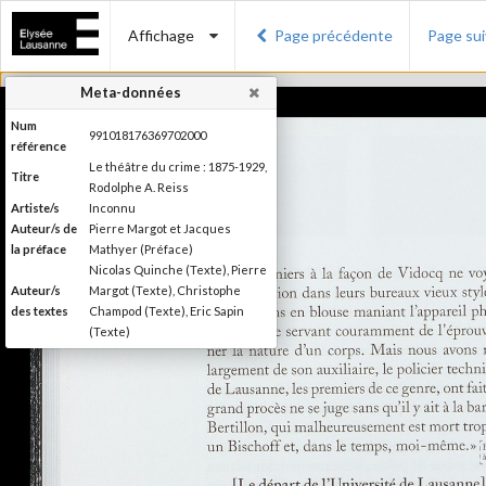
Affichage
Page précédente
Page su
Meta-données
Num
991018176369702000
référence
Le théâtre du crime : 1875-1929,
Titre
Rodolphe A. Reiss
Artiste/s
Inconnu
Auteur/s de
Pierre Margot et Jacques
la préface
Mathyer (Préface)
Nicolas Quinche (Texte), Pierre
Auteur/s
Margot (Texte), Christophe
des textes
Champod (Texte), Eric Sapin
(Texte)
Presses polytechniques et
Editeur
universitaires romandes
Lieu
Lausanne
d'édition
Date
2009
d'édition
Publié à l'occasion de