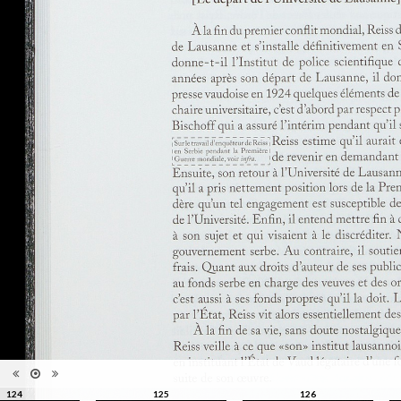
l'exposition : "Le théâtre du
Information
crime - Photographies de
édition
Rodolphe A. Reiss", Musée de
l'Elysée, Lausanne, 27 juin - 25
octobre 2009
Catégorie
Monographie
Type de
Relié
reliure
Information
Noir & Blanc
images
Nombre de
319 pages
pages
Format
27 x 21 cm
Langues
Français
ISBN/ISSN
ISBN 9782880748241
124
125
126