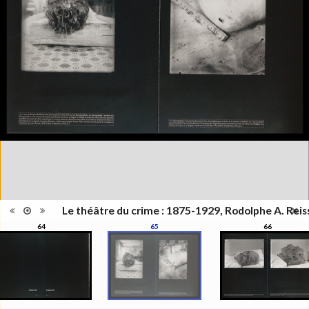
Publié à l'occasion de
l'exposition : "Le théâtre du
Information
crime - Photographies de
édition
Rodolphe A. Reiss", Musée de
l'Elysée, Lausanne, 27 juin - 25
octobre 2009
Catégorie
Monographie
Type de
Relié
reliure
Information
Noir & Blanc
images
Nombre de
319 pages
pages
Format
27 x 21 cm
Langues
Français
ISBN/ISSN
ISBN 9782880748241
Le théâtre du crime : 1875-1929, Rodolphe A. Reis
64
65
66