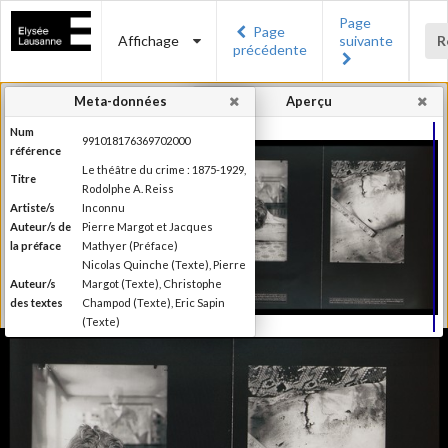
Page
Page
Affichage
suivante
R
précédente
Meta-données
Aperçu
Num
991018176369702000
référence
Le théâtre du crime : 1875-1929,
Titre
Rodolphe A. Reiss
Artiste/s
Inconnu
Auteur/s de
Pierre Margot et Jacques
la préface
Mathyer (Préface)
Nicolas Quinche (Texte), Pierre
Auteur/s
Margot (Texte), Christophe
des textes
Champod (Texte), Eric Sapin
(Texte)
Presses polytechniques et
Editeur
universitaires romandes
Lieu
Lausanne
d'édition
Date
2009
d'édition