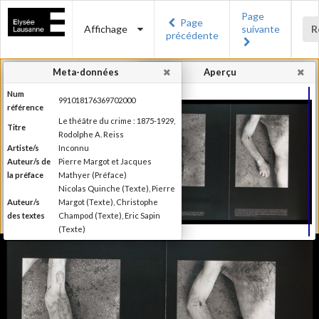
Page
Page
Affichage
suivante
R
précédente
Meta-données
Aperçu
Num
991018176369702000
référence
Le théâtre du crime : 1875-1929,
Titre
Rodolphe A. Reiss
Artiste/s
Inconnu
Auteur/s de
Pierre Margot et Jacques
la préface
Mathyer (Préface)
Nicolas Quinche (Texte), Pierre
Auteur/s
Margot (Texte), Christophe
des textes
Champod (Texte), Eric Sapin
(Texte)
Presses polytechniques et
Editeur
universitaires romandes
Lieu
Lausanne
d'édition
Date
2009
d'édition