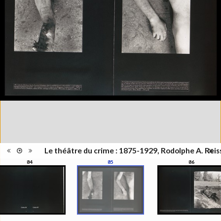
Publié à l'occasion de
l'exposition : "Le théâtre du
Information
crime - Photographies de
édition
Rodolphe A. Reiss", Musée de
l'Elysée, Lausanne, 27 juin - 25
octobre 2009
Catégorie
Monographie
Type de
Relié
reliure
Information
Noir & Blanc
images
Nombre de
319 pages
pages
Format
27 x 21 cm
Langues
Français
ISBN/ISSN
ISBN 9782880748241
Le théâtre du crime : 1875-1929, Rodolphe A. Reis
84
85
86