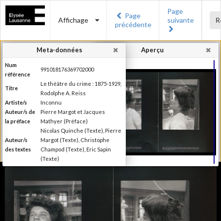
Page
Page
Affichage
suivante
R
précédente
Meta-données
Aperçu
Num
991018176369702000
référence
Le théâtre du crime : 1875-1929,
Titre
Rodolphe A. Reiss
Artiste/s
Inconnu
Auteur/s de
Pierre Margot et Jacques
la préface
Mathyer (Préface)
Nicolas Quinche (Texte), Pierre
Auteur/s
Margot (Texte), Christophe
des textes
Champod (Texte), Eric Sapin
(Texte)
Presses polytechniques et
Editeur
universitaires romandes
Lieu
Lausanne
d'édition
Date
2009
d'édition