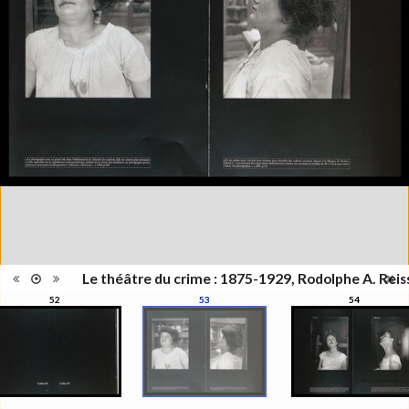
Publié à l'occasion de
l'exposition : "Le théâtre du
Information
crime - Photographies de
édition
Rodolphe A. Reiss", Musée de
l'Elysée, Lausanne, 27 juin - 25
octobre 2009
Catégorie
Monographie
Type de
Relié
reliure
Information
Noir & Blanc
images
Nombre de
319 pages
pages
Format
27 x 21 cm
Langues
Français
ISBN/ISSN
ISBN 9782880748241
Le théâtre du crime : 1875-1929, Rodolphe A. Reis
52
53
54