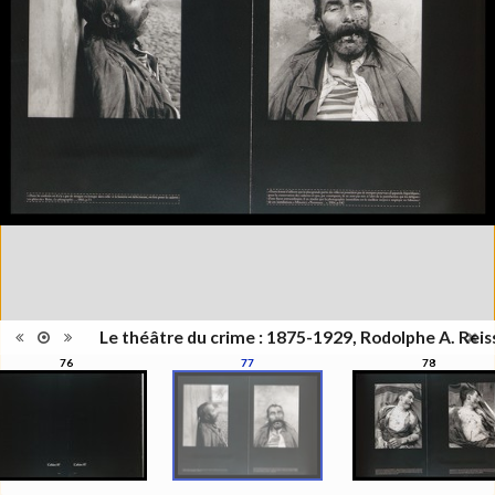
Publié à l'occasion de
l'exposition : "Le théâtre du
Information
crime - Photographies de
édition
Rodolphe A. Reiss", Musée de
l'Elysée, Lausanne, 27 juin - 25
octobre 2009
Catégorie
Monographie
Type de
Relié
reliure
Information
Noir & Blanc
images
Nombre de
319 pages
pages
Format
27 x 21 cm
Langues
Français
ISBN/ISSN
ISBN 9782880748241
Le théâtre du crime : 1875-1929, Rodolphe A. Reis
76
77
78