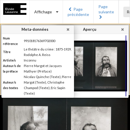
Page
Page
Affichage
suivante
R
précédente
Meta-données
Aperçu
Num
991018176369702000
référence
Le théâtre du crime : 1875-1929,
Titre
Rodolphe A. Reiss
Artiste/s
Inconnu
Auteur/s de
Pierre Margot et Jacques
la préface
Mathyer (Préface)
Nicolas Quinche (Texte), Pierre
Auteur/s
Margot (Texte), Christophe
des textes
Champod (Texte), Eric Sapin
(Texte)
Presses polytechniques et
Editeur
universitaires romandes
Lieu
Lausanne
d'édition
Date
2009
d'édition