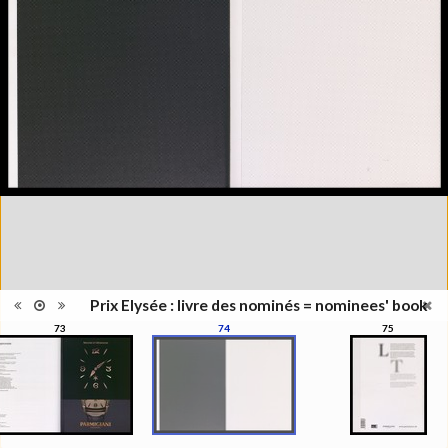
Type de
Broché
reliure
Information
Couleur, Noir & Blanc
images
Nombre de
1 vol. (non paginé)
pages
Format
31 x 23 cm
Langues
Français, Anglais
Prix Elysée : livre des nominés = nominees' book
73
74
75