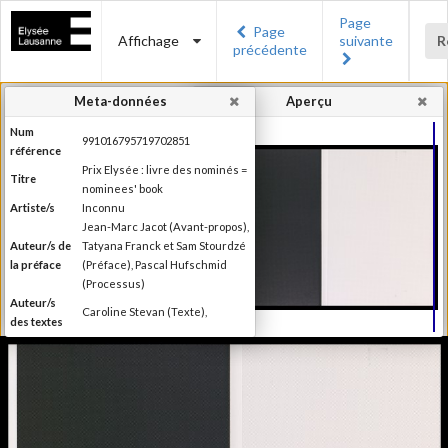
Page
Page
Affichage
suivante
R
précédente
Meta-données
Aperçu
Num
991016795719702851
référence
Prix Elysée : livre des nominés =
Titre
nominees' book
Artiste/s
Inconnu
Jean-Marc Jacot (Avant-propos),
Auteur/s de
Tatyana Franck et Sam Stourdzé
la préface
(Préface), Pascal Hufschmid
(Processus)
Auteur/s
Caroline Stevan (Texte),
des textes
Editeur
Musée de l'Elysée
Lieu
Lausanne
d'édition
Date
2014
d'édition
Catégorie
Compétitions, festival, prix