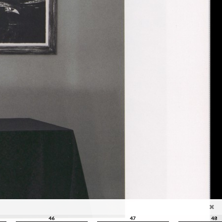
46
47
48