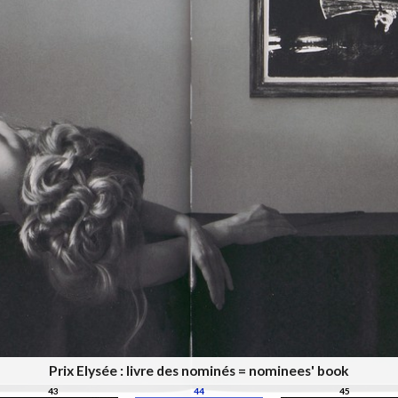
Prix Elysée : livre des nominés = nominees' book
43
44
45