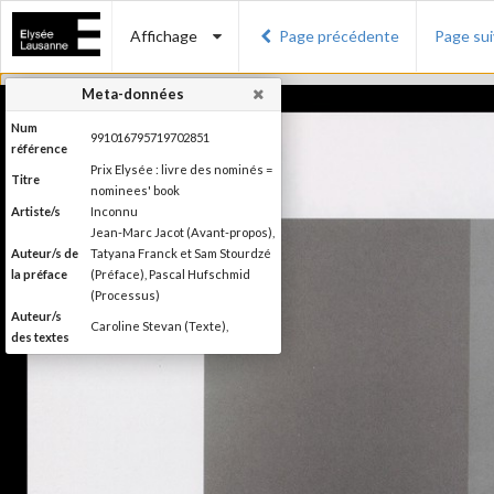
Affichage
Page précédente
Page su
Meta-données
Num
991016795719702851
référence
Prix Elysée : livre des nominés =
Titre
nominees' book
Artiste/s
Inconnu
Jean-Marc Jacot (Avant-propos),
Auteur/s de
Tatyana Franck et Sam Stourdzé
la préface
(Préface), Pascal Hufschmid
(Processus)
Auteur/s
Caroline Stevan (Texte),
des textes
Editeur
Musée de l'Elysée
Lieu
Lausanne
d'édition
Date
2014
d'édition
Catégorie
Compétitions, festival, prix
Type de
Broché