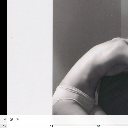
reliure
Information
Couleur, Noir & Blanc
images
Nombre de
1 vol. (non paginé)
pages
Format
31 x 23 cm
Langues
Français, Anglais
40
41
42