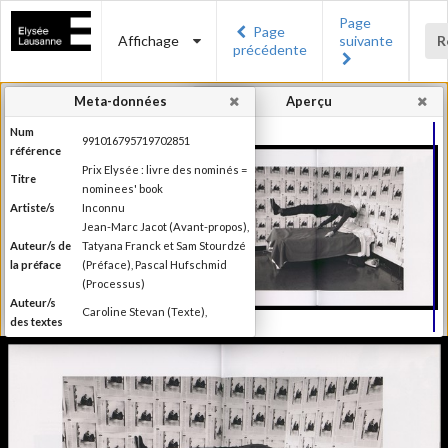
Page
Page
Affichage
suivante
R
précédente
Meta-données
Aperçu
Num
991016795719702851
référence
Prix Elysée : livre des nominés =
Titre
nominees' book
Artiste/s
Inconnu
Jean-Marc Jacot (Avant-propos),
Auteur/s de
Tatyana Franck et Sam Stourdzé
la préface
(Préface), Pascal Hufschmid
(Processus)
Auteur/s
Caroline Stevan (Texte),
des textes
Editeur
Musée de l'Elysée
Lieu
Lausanne
d'édition
Date
2014
d'édition
Catégorie
Compétitions, festival, prix