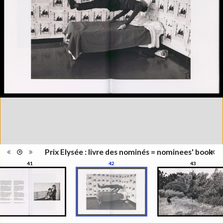
Type de
Broché
reliure
Information
Couleur, Noir & Blanc
images
Nombre de
1 vol. (non paginé)
pages
Format
31 x 23 cm
Langues
Français, Anglais
Prix Elysée : livre des nominés = nominees' book
41
42
43