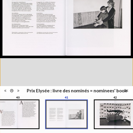
Type de
Broché
reliure
Information
Couleur, Noir & Blanc
images
Nombre de
1 vol. (non paginé)
pages
Format
31 x 23 cm
Langues
Français, Anglais
Prix Elysée : livre des nominés = nominees' book
40
41
42