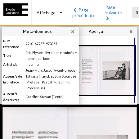
Page
Page
Affichage
suivante
R
précédente
Meta-données
Aperçu
Num
991016795719702851
référence
Prix Elysée : livre des nominés =
Titre
nominees' book
Artiste/s
Inconnu
Jean-Marc Jacot (Avant-propos),
Auteur/s de
Tatyana Franck et Sam Stourdzé
la préface
(Préface), Pascal Hufschmid
(Processus)
Auteur/s
Caroline Stevan (Texte),
des textes
Editeur
Musée de l'Elysée
Lieu
Lausanne
d'édition
Date
2014
d'édition
Catégorie
Compétitions, festival, prix