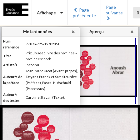
Page
Page
Affichage
suivante
R
précédente
Meta-données
Aperçu
Num
991016795719702851
référence
Prix Elysée : livre des nominés =
Titre
nominees' book
Artiste/s
Inconnu
Jean-Marc Jacot (Avant-propos),
Auteur/s de
Tatyana Franck et Sam Stourdzé
la préface
(Préface), Pascal Hufschmid
(Processus)
Auteur/s
Caroline Stevan (Texte),
des textes
Editeur
Musée de l'Elysée
Lieu
Lausanne
d'édition
Date
2014
d'édition
Catégorie
Compétitions, festival, prix