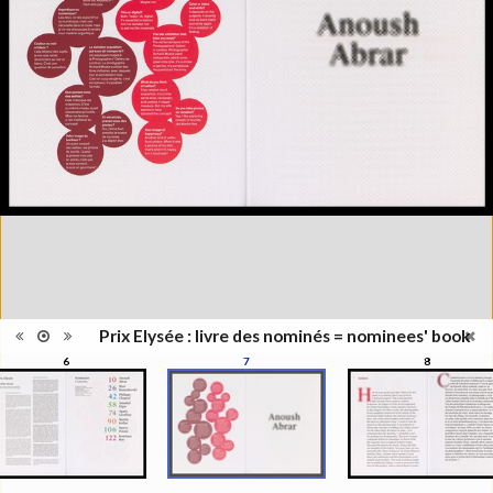
Type de
Broché
reliure
Information
Couleur, Noir & Blanc
images
Nombre de
1 vol. (non paginé)
pages
Format
31 x 23 cm
Langues
Français, Anglais
Prix Elysée : livre des nominés = nominees' book
6
7
8