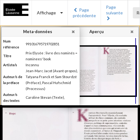
Page
Page
Affichage
suivante
R
précédente
Meta-données
Aperçu
Num
991016795719702851
référence
Prix Elysée : livre des nominés =
Titre
nominees' book
Artiste/s
Inconnu
Jean-Marc Jacot (Avant-propos),
Auteur/s de
Tatyana Franck et Sam Stourdzé
la préface
(Préface), Pascal Hufschmid
(Processus)
Auteur/s
Caroline Stevan (Texte),
des textes
Editeur
Musée de l'Elysée
Lieu
Lausanne
d'édition
Date
2014
d'édition
Catégorie
Compétitions, festival, prix