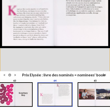
Type de
Broché
reliure
Information
Couleur, Noir & Blanc
images
Nombre de
1 vol. (non paginé)
pages
Format
31 x 23 cm
Langues
Français, Anglais
Prix Elysée : livre des nominés = nominees' book
63
64
65