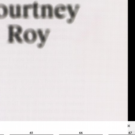
65
66
67