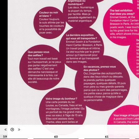
reliure
Information
Couleur, Noir & Blanc
images
Nombre de
1 vol. (non paginé)
pages
Format
31 x 23 cm
Langues
Français, Anglais
59
60
61