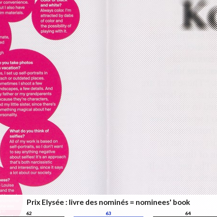
Prix Elysée : livre des nominés = nominees' book
62
63
64