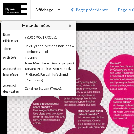
Affichage
Page précédente
Page su
Meta-données
Num
991016795719702851
référence
Prix Elysée : livre des nominés =
Titre
nominees' book
Artiste/s
Inconnu
Jean-Marc Jacot (Avant-propos),
Auteur/s de
Tatyana Franck et Sam Stourdzé
la préface
(Préface), Pascal Hufschmid
(Processus)
Auteur/s
Caroline Stevan (Texte),
des textes
Editeur
Musée de l'Elysée
Lieu
Lausanne
d'édition
Date
2014
d'édition
Catégorie
Compétitions, festival, prix
Type de
Broché