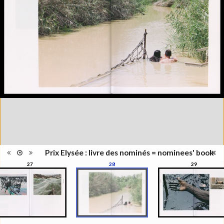
Type de
Broché
reliure
Information
Couleur, Noir & Blanc
images
Nombre de
1 vol. (non paginé)
pages
Format
31 x 23 cm
Langues
Français, Anglais
Prix Elysée : livre des nominés = nominees' book
27
28
29