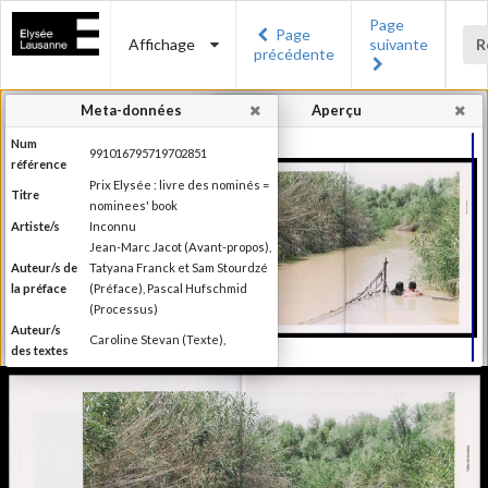
Page
Page
Affichage
suivante
R
précédente
Meta-données
Aperçu
Num
991016795719702851
référence
Prix Elysée : livre des nominés =
Titre
nominees' book
Artiste/s
Inconnu
Jean-Marc Jacot (Avant-propos),
Auteur/s de
Tatyana Franck et Sam Stourdzé
la préface
(Préface), Pascal Hufschmid
(Processus)
Auteur/s
Caroline Stevan (Texte),
des textes
Editeur
Musée de l'Elysée
Lieu
Lausanne
d'édition
Date
2014
d'édition
Catégorie
Compétitions, festival, prix