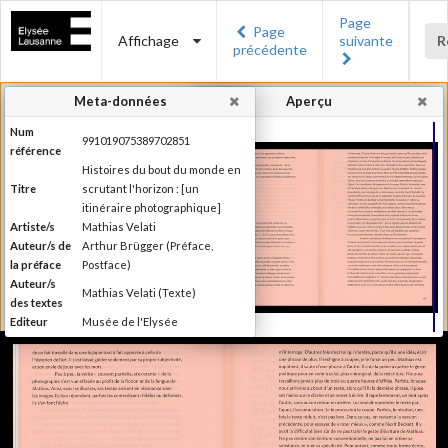
Page
Page
Affichage
suivante
R
précédente
Meta-données
Aperçu
Num
991019075389702851
référence
Histoires du bout du monde en
Titre
scrutant l'horizon : [un
itinéraire photographique]
Artiste/s
Mathias Velati
Auteur/s de
Arthur Brügger (Préface,
la préface
Postface)
Auteur/s
Mathias Velati (Texte)
des textes
Editeur
Musée de l'Elysée
Lieu
Lausanne
d'édition
Date
2015
d'édition
Recueil de textes de Mathias
Velati dialoguant avec 25 clichés