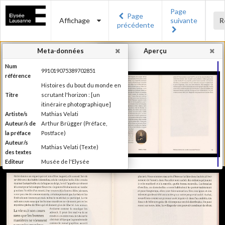
Page
Page
Affichage
suivante
R
précédente
Meta-données
Aperçu
Num
991019075389702851
référence
Histoires du bout du monde en
Titre
scrutant l'horizon : [un
itinéraire photographique]
Artiste/s
Mathias Velati
Auteur/s de
Arthur Brügger (Préface,
la préface
Postface)
Auteur/s
Mathias Velati (Texte)
des textes
Editeur
Musée de l'Elysée
Lieu
Lausanne
d'édition
Date
2015
d'édition
Recueil de textes de Mathias
Velati dialoguant avec 25 clichés