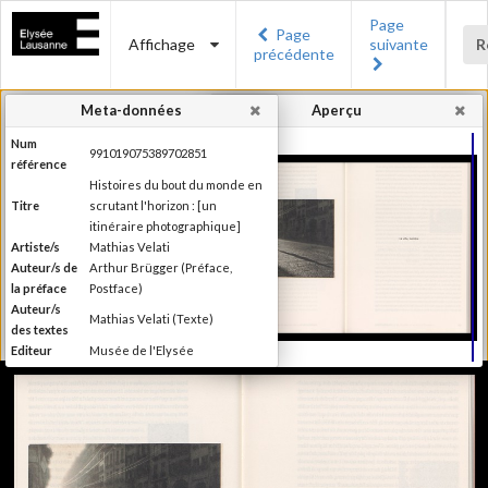
Page
Page
Affichage
suivante
R
précédente
Meta-données
Aperçu
Num
991019075389702851
référence
Histoires du bout du monde en
Titre
scrutant l'horizon : [un
itinéraire photographique]
Artiste/s
Mathias Velati
Auteur/s de
Arthur Brügger (Préface,
la préface
Postface)
Auteur/s
Mathias Velati (Texte)
des textes
Editeur
Musée de l'Elysée
Lieu
Lausanne
d'édition
Date
2015
d'édition
Recueil de textes de Mathias
Velati dialoguant avec 25 clichés