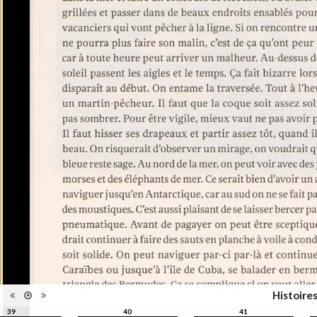
collections du Musée de
Information
l’Elysée né à l'issue de la
édition
formation Passerelle Culturelle,
pilotée par La Passerelle – école
d’enseignement spécialisé de
l’Institution de Lavigny.
Photographie - Philiosophie et
Catégorie
théorie
Type de
Relié
reliure
Information
Noir & Blanc
images
Nombre de
175 pages
pages
Format
20 x 15 cm
Langues
Français
ISBN/ISSN
ISBN 9782883501102
Histoire
39
40
41