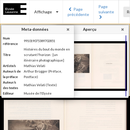
Page
Page
Affichage
suivante
R
précédente
Meta-données
Aperçu
Num
991019075389702851
référence
Histoires du bout du monde en
Titre
scrutant l'horizon : [un
itinéraire photographique]
Artiste/s
Mathias Velati
Auteur/s de
Arthur Brügger (Préface,
la préface
Postface)
Auteur/s
Mathias Velati (Texte)
des textes
Editeur
Musée de l'Elysée
Lieu
Lausanne
d'édition
Date
2015
d'édition
Recueil de textes de Mathias
Velati dialoguant avec 25 clichés