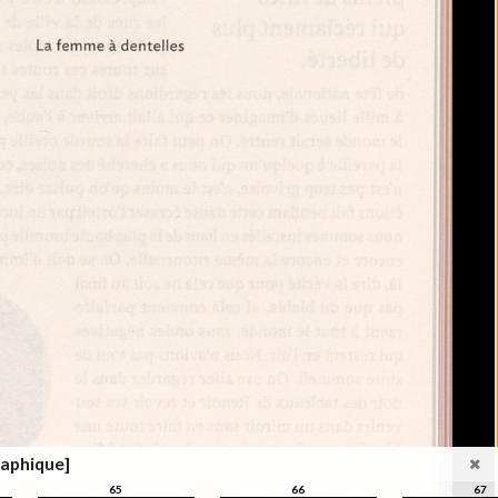
raphique]
65
66
67