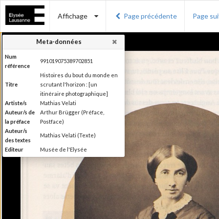
Affichage
Page précédente
Page su
Meta-données
Num
991019075389702851
référence
Histoires du bout du monde en
Titre
scrutant l'horizon : [un
itinéraire photographique]
Artiste/s
Mathias Velati
Auteur/s de
Arthur Brügger (Préface,
la préface
Postface)
Auteur/s
Mathias Velati (Texte)
des textes
Editeur
Musée de l'Elysée
Lieu
Lausanne
d'édition
Date
2015
d'édition
Recueil de textes de Mathias
Velati dialoguant avec 25 clichés
anonymes enfouis dans les