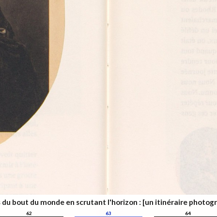
s du bout du monde en scrutant l'horizon : [un itinéraire photog
62
63
64