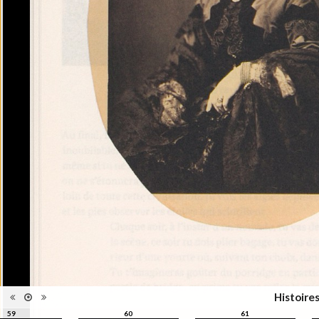
collections du Musée de
Information
l’Elysée né à l'issue de la
édition
formation Passerelle Culturelle,
pilotée par La Passerelle – école
d’enseignement spécialisé de
l’Institution de Lavigny.
Photographie - Philiosophie et
Catégorie
théorie
Type de
Relié
reliure
Information
Noir & Blanc
images
Nombre de
175 pages
pages
Format
20 x 15 cm
Langues
Français
ISBN/ISSN
ISBN 9782883501102
Histoire
59
60
61