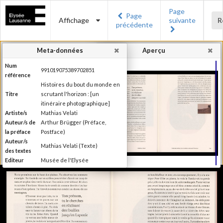
Page
Page
Affichage
suivante
R
précédente
Meta-données
Aperçu
Num
991019075389702851
référence
Histoires du bout du monde en
Titre
scrutant l'horizon : [un
itinéraire photographique]
Artiste/s
Mathias Velati
Auteur/s de
Arthur Brügger (Préface,
la préface
Postface)
Auteur/s
Mathias Velati (Texte)
des textes
Editeur
Musée de l'Elysée
Lieu
Lausanne
d'édition
Date
2015
d'édition
Recueil de textes de Mathias
Velati dialoguant avec 25 clichés