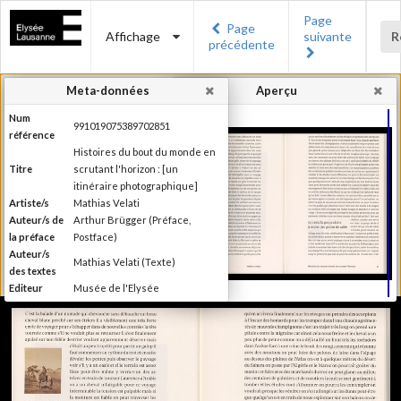
Page
Page
Affichage
suivante
R
précédente
Meta-données
Aperçu
Num
991019075389702851
référence
Histoires du bout du monde en
Titre
scrutant l'horizon : [un
itinéraire photographique]
Artiste/s
Mathias Velati
Auteur/s de
Arthur Brügger (Préface,
la préface
Postface)
Auteur/s
Mathias Velati (Texte)
des textes
Editeur
Musée de l'Elysée
Lieu
Lausanne
d'édition
Date
2015
d'édition
Recueil de textes de Mathias
Velati dialoguant avec 25 clichés