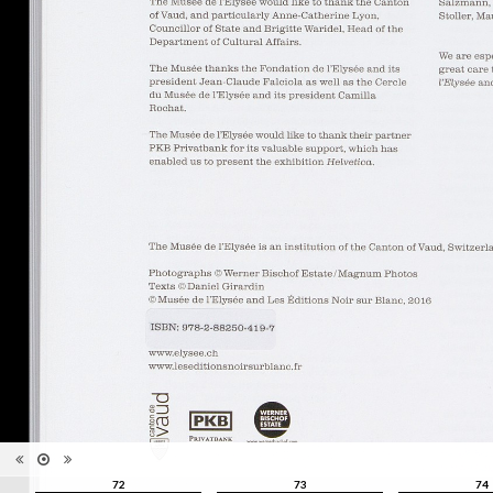
Catégorie
Revues, Journaux
Type de
Relié
reliure
Information
Noir & Blanc
images
Nombre de
148 pages
pages
Format
28 x 22 cm
Langues
Anglais
ISBN/ISSN
ISBN 9782882504181
72
73
74