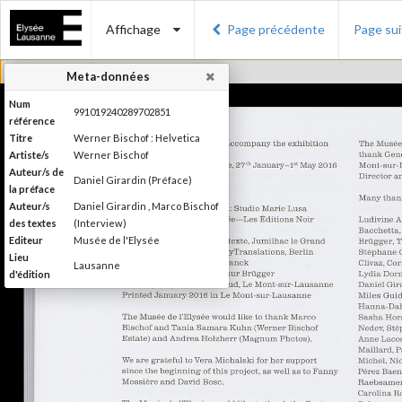
Affichage
Page précédente
Page su
Meta-données
Num
991019240289702851
référence
Titre
Werner Bischof : Helvetica
Artiste/s
Werner Bischof
Auteur/s de
Daniel Girardin (Préface)
la préface
Auteur/s
Daniel Girardin , Marco Bischof
des textes
(Interview)
Editeur
Musée de l'Elysée
Lieu
Lausanne
d'édition
Date
2016
d'édition
Publié à l'occasion de
l'exposition : "Werner Bischof :
Information
Helvetica", Musée de l'Elysée,
édition
Lausanne, 27 janvier - 1er mai
2016