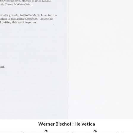
Werner Bischof : Helvetica
75
76