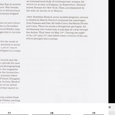
77
78
79