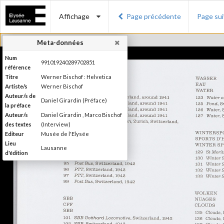
Affichage
Page précédente
Page su
Meta-données
Num
991019240289702851
référence
Titre
Werner Bischof : Helvetica
Artiste/s
Werner Bischof
Auteur/s de
Daniel Girardin (Préface)
la préface
Auteur/s
Daniel Girardin , Marco Bischof
des textes
(Interview)
Editeur
Musée de l'Elysée
Lieu
Lausanne
d'édition
Date
2016
d'édition
Publié à l'occasion de
l'exposition : "Werner Bischof :
Information
Helvetica", Musée de l'Elysée,
édition
Lausanne, 27 janvier - 1er mai
2016