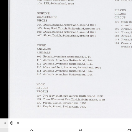
Catégorie
Revues, Journaux
Type de
Relié
reliure
Information
Noir & Blanc
images
Nombre de
148 pages
pages
Format
28 x 22 cm
Langues
Anglais
ISBN/ISSN
ISBN 9782882504181
72
73
74