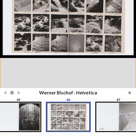
2016
Catégorie
Revues, Journaux
Type de
Relié
reliure
Information
Noir & Blanc
images
Nombre de
148 pages
pages
Format
28 x 22 cm
Langues
Anglais
ISBN/ISSN
ISBN 9782882504181
Werner Bischof : Helvetica
65
66
67