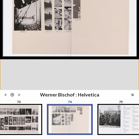
2016
Catégorie
Revues, Journaux
Type de
Relié
reliure
Information
Noir & Blanc
images
Nombre de
148 pages
pages
Format
28 x 22 cm
Langues
Anglais
ISBN/ISSN
ISBN 9782882504181
Werner Bischof : Helvetica
73
74
75