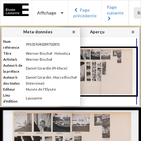
Page
Page
Affichage
suivante
R
précédente
Meta-données
Aperçu
Num
991019240289702851
référence
Titre
Werner Bischof : Helvetica
Artiste/s
Werner Bischof
Auteur/s de
Daniel Girardin (Préface)
la préface
Auteur/s
Daniel Girardin , Marco Bischof
des textes
(Interview)
Editeur
Musée de l'Elysée
Lieu
Lausanne
d'édition
Date
2016
d'édition
Publié à l'occasion de
l'exposition : "Werner Bischof :
Information
Helvetica", Musée de l'Elysée,
édition
Lausanne, 27 janvier - 1er mai