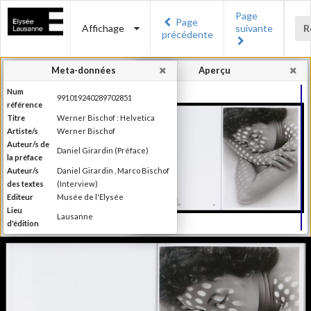
Page
Page
Affichage
suivante
R
précédente
Meta-données
Aperçu
Num
991019240289702851
référence
Titre
Werner Bischof : Helvetica
Artiste/s
Werner Bischof
Auteur/s de
Daniel Girardin (Préface)
la préface
Auteur/s
Daniel Girardin , Marco Bischof
des textes
(Interview)
Editeur
Musée de l'Elysée
Lieu
Lausanne
d'édition
Date
2016
d'édition
Publié à l'occasion de
l'exposition : "Werner Bischof :
Information
Helvetica", Musée de l'Elysée,
édition
Lausanne, 27 janvier - 1er mai