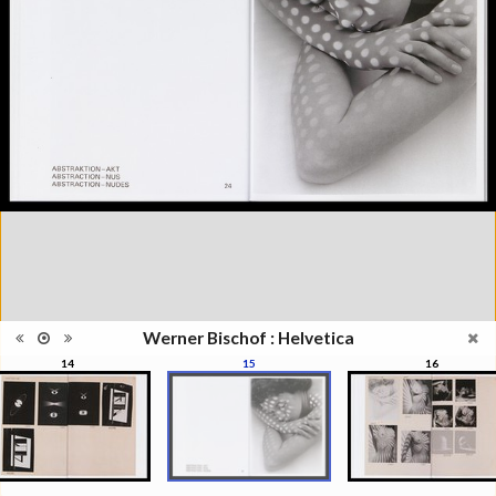
2016
Catégorie
Revues, Journaux
Type de
Relié
reliure
Information
Noir & Blanc
images
Nombre de
148 pages
pages
Format
28 x 22 cm
Langues
Anglais
ISBN/ISSN
ISBN 9782882504181
Werner Bischof : Helvetica
14
15
16