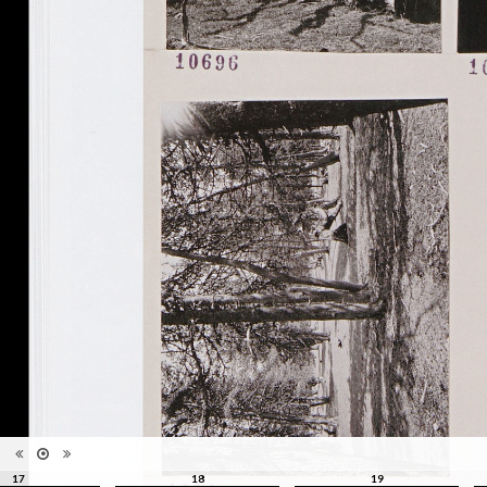
Catégorie
Revues, Journaux
Type de
Relié
reliure
Information
Noir & Blanc
images
Nombre de
148 pages
pages
Format
28 x 22 cm
Langues
Anglais
ISBN/ISSN
ISBN 9782882504181
17
18
19