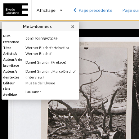
Affichage
Page précédente
Page su
Meta-données
Num
991019240289702851
référence
Titre
Werner Bischof : Helvetica
Artiste/s
Werner Bischof
Auteur/s de
Daniel Girardin (Préface)
la préface
Auteur/s
Daniel Girardin , Marco Bischof
des textes
(Interview)
Editeur
Musée de l'Elysée
Lieu
Lausanne
d'édition
Date
2016
d'édition
Publié à l'occasion de
l'exposition : "Werner Bischof :
Information
Helvetica", Musée de l'Elysée,
édition
Lausanne, 27 janvier - 1er mai
2016