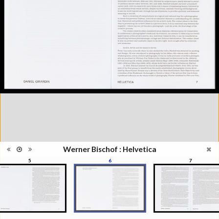
2016
Catégorie
Revues, Journaux
Type de
Relié
reliure
Information
Noir & Blanc
images
Nombre de
148 pages
pages
Format
28 x 22 cm
Langues
Anglais
ISBN/ISSN
ISBN 9782882504181
Werner Bischof : Helvetica
5
6
7