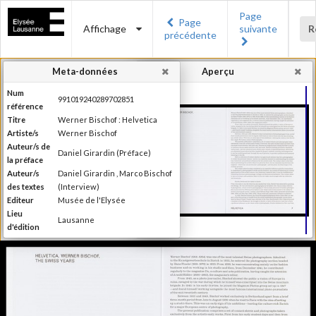
Page
Page
Affichage
suivante
R
précédente
Meta-données
Aperçu
Num
991019240289702851
référence
Titre
Werner Bischof : Helvetica
Artiste/s
Werner Bischof
Auteur/s de
Daniel Girardin (Préface)
la préface
Auteur/s
Daniel Girardin , Marco Bischof
des textes
(Interview)
Editeur
Musée de l'Elysée
Lieu
Lausanne
d'édition
Date
2016
d'édition
Publié à l'occasion de
l'exposition : "Werner Bischof :
Information
Helvetica", Musée de l'Elysée,
édition
Lausanne, 27 janvier - 1er mai