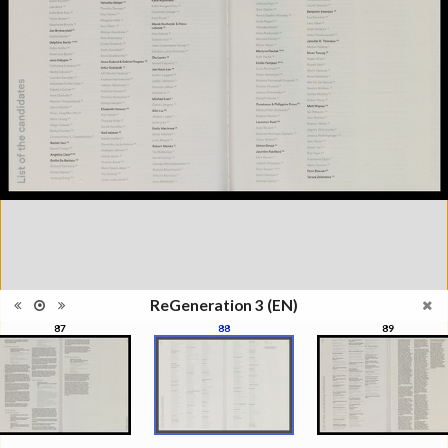
l'Elysée, Lausanne, du 29 mai au
23 août 2015
Collections et recueils de
Catégorie
photographies XXIe siècle
Type de
Broché
reliure
Information
Couleur, Noir & Blanc
images
Nombre de
176 pages
pages
Format
30 x 22 cm
Langues
Anglais
ISBN/ISSN
ISBN 9782883501089
ReGeneration 3 (EN)
87
88
89