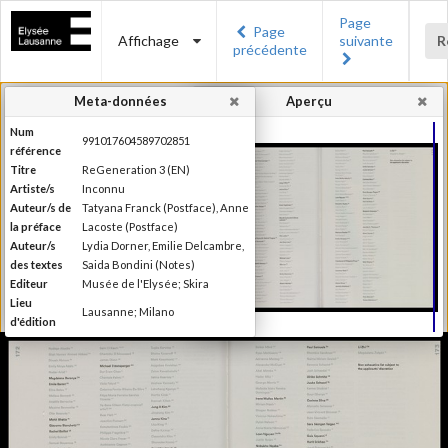
Page
Page
Affichage
suivante
R
précédente
Meta-données
Aperçu
Num
991017604589702851
référence
Titre
ReGeneration 3 (EN)
Artiste/s
Inconnu
Auteur/s de
Tatyana Franck (Postface), Anne
la préface
Lacoste (Postface)
Auteur/s
Lydia Dorner, Emilie Delcambre,
des textes
Saida Bondini (Notes)
Editeur
Musée de l'Elysée; Skira
Lieu
Lausanne; Milano
d'édition
Date
2015
d'édition
Publié à l'occasion de
l'exposition : "reGeneration 3 :
Information
quelles perspectives pour la
édition
photographie ?", Musée de