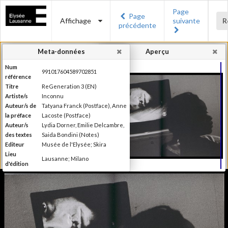
Page
Page
Affichage
suivante
R
précédente
Meta-données
Aperçu
Num
991017604589702851
référence
Titre
ReGeneration 3 (EN)
Artiste/s
Inconnu
Auteur/s de
Tatyana Franck (Postface), Anne
la préface
Lacoste (Postface)
Auteur/s
Lydia Dorner, Emilie Delcambre,
des textes
Saida Bondini (Notes)
Editeur
Musée de l'Elysée; Skira
Lieu
Lausanne; Milano
d'édition
Date
2015
d'édition
Publié à l'occasion de
l'exposition : "reGeneration 3 :
Information
quelles perspectives pour la
édition
photographie ?", Musée de