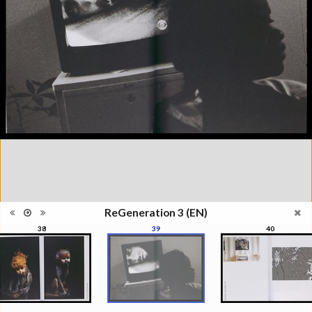
l'Elysée, Lausanne, du 29 mai au
23 août 2015
Collections et recueils de
Catégorie
photographies XXIe siècle
Type de
Broché
reliure
Information
Couleur, Noir & Blanc
images
Nombre de
176 pages
pages
Format
30 x 22 cm
Langues
Anglais
ISBN/ISSN
ISBN 9782883501089
ReGeneration 3 (EN)
38
39
40