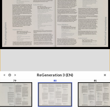
l'Elysée, Lausanne, du 29 mai au
23 août 2015
Collections et recueils de
Catégorie
photographies XXIe siècle
Type de
Broché
reliure
Information
Couleur, Noir & Blanc
images
Nombre de
176 pages
pages
Format
30 x 22 cm
Langues
Anglais
ISBN/ISSN
ISBN 9782883501089
ReGeneration 3 (EN)
79
80
81