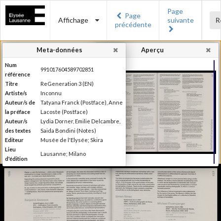
Page
Page
Affichage
suivante
R
précédente
Meta-données
Aperçu
Num
991017604589702851
référence
Titre
ReGeneration 3 (EN)
Artiste/s
Inconnu
Auteur/s de
Tatyana Franck (Postface), Anne
la préface
Lacoste (Postface)
Auteur/s
Lydia Dorner, Emilie Delcambre,
des textes
Saida Bondini (Notes)
Editeur
Musée de l'Elysée; Skira
Lieu
Lausanne; Milano
d'édition
Date
2015
d'édition
Publié à l'occasion de
l'exposition : "reGeneration 3 :
Information
quelles perspectives pour la
édition
photographie ?", Musée de