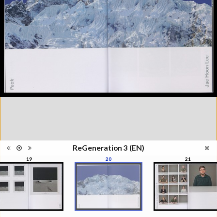
l'Elysée, Lausanne, du 29 mai au
23 août 2015
Collections et recueils de
Catégorie
photographies XXIe siècle
Type de
Broché
reliure
Information
Couleur, Noir & Blanc
images
Nombre de
176 pages
pages
Format
30 x 22 cm
Langues
Anglais
ISBN/ISSN
ISBN 9782883501089
ReGeneration 3 (EN)
19
20
21