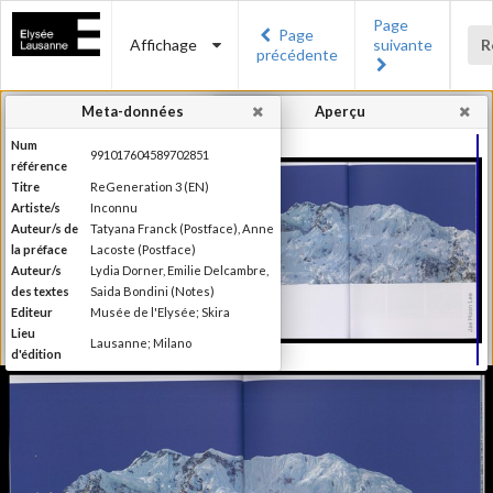
Page
Page
Affichage
suivante
R
précédente
Meta-données
Aperçu
Num
991017604589702851
référence
Titre
ReGeneration 3 (EN)
Artiste/s
Inconnu
Auteur/s de
Tatyana Franck (Postface), Anne
la préface
Lacoste (Postface)
Auteur/s
Lydia Dorner, Emilie Delcambre,
des textes
Saida Bondini (Notes)
Editeur
Musée de l'Elysée; Skira
Lieu
Lausanne; Milano
d'édition
Date
2015
d'édition
Publié à l'occasion de
l'exposition : "reGeneration 3 :
Information
quelles perspectives pour la
édition
photographie ?", Musée de