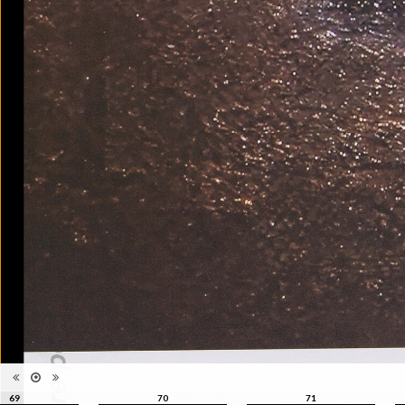
23 août 2015
Collections et recueils de
Catégorie
photographies XXIe siècle
Type de
Broché
reliure
Information
Couleur, Noir & Blanc
images
Nombre de
176 pages
pages
Format
30 x 22 cm
Langues
Anglais
ISBN/ISSN
ISBN 9782883501089
69
70
71