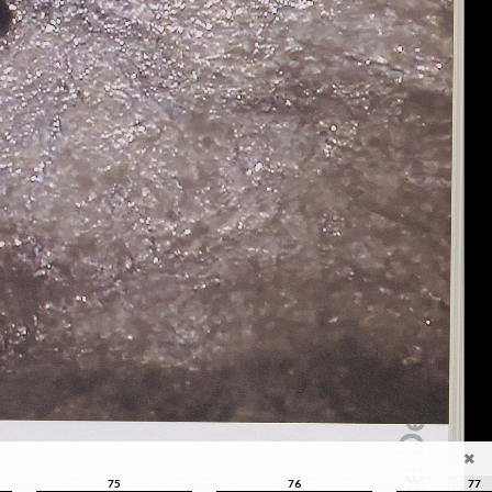
75
76
77