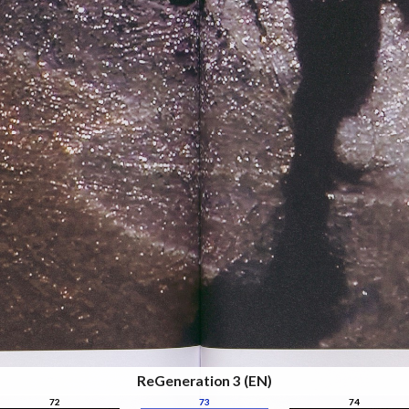
ReGeneration 3 (EN)
72
73
74