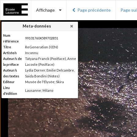
Affichage
Page précédente
Page su
Meta-données
Num
991017604589702851
référence
Titre
ReGeneration 3 (EN)
Artiste/s
Inconnu
Auteur/s de
Tatyana Franck (Postface), Anne
la préface
Lacoste (Postface)
Auteur/s
Lydia Dorner, Emilie Delcambre,
des textes
Saida Bondini (Notes)
Editeur
Musée de l'Elysée; Skira
Lieu
Lausanne; Milano
d'édition
Date
2015
d'édition
Publié à l'occasion de
l'exposition : "reGeneration 3 :
Information
quelles perspectives pour la
édition
photographie ?", Musée de
l'Elysée, Lausanne, du 29 mai au