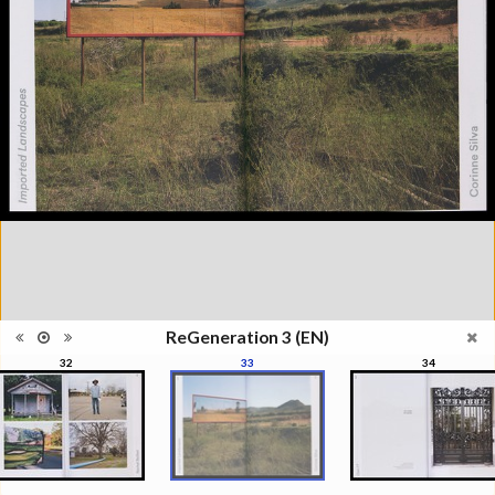
l'Elysée, Lausanne, du 29 mai au
23 août 2015
Collections et recueils de
Catégorie
photographies XXIe siècle
Type de
Broché
reliure
Information
Couleur, Noir & Blanc
images
Nombre de
176 pages
pages
Format
30 x 22 cm
Langues
Anglais
ISBN/ISSN
ISBN 9782883501089
ReGeneration 3 (EN)
32
33
34