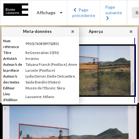
Page
Page
Affichage
suivante
R
précédente
Meta-données
Aperçu
Num
991017604589702851
référence
Titre
ReGeneration 3 (EN)
Artiste/s
Inconnu
Auteur/s de
Tatyana Franck (Postface), Anne
la préface
Lacoste (Postface)
Auteur/s
Lydia Dorner, Emilie Delcambre,
des textes
Saida Bondini (Notes)
Editeur
Musée de l'Elysée; Skira
Lieu
Lausanne; Milano
d'édition
Date
2015
d'édition
Publié à l'occasion de
l'exposition : "reGeneration 3 :
Information
quelles perspectives pour la
édition
photographie ?", Musée de