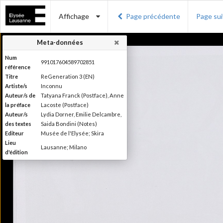
Affichage
Page précédente
Page su
Meta-données
Num
991017604589702851
référence
Titre
ReGeneration 3 (EN)
Artiste/s
Inconnu
Auteur/s de
Tatyana Franck (Postface), Anne
la préface
Lacoste (Postface)
Auteur/s
Lydia Dorner, Emilie Delcambre,
des textes
Saida Bondini (Notes)
Editeur
Musée de l'Elysée; Skira
Lieu
Lausanne; Milano
d'édition
Date
2015
d'édition
Publié à l'occasion de
l'exposition : "reGeneration 3 :
Information
quelles perspectives pour la
édition
photographie ?", Musée de
l'Elysée, Lausanne, du 29 mai au