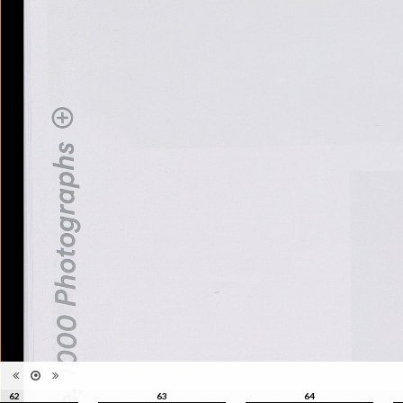
23 août 2015
Collections et recueils de
Catégorie
photographies XXIe siècle
Type de
Broché
reliure
Information
Couleur, Noir & Blanc
images
Nombre de
176 pages
pages
Format
30 x 22 cm
Langues
Anglais
ISBN/ISSN
ISBN 9782883501089
62
63
64