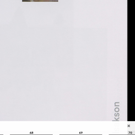
68
69
70