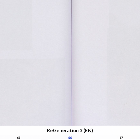
ReGeneration 3 (EN)
65
66
67