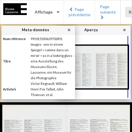
Page
Page
Affichage
suivante
R
précédente
Meta-données
Aperçu
Num référence
991015183629702851
Images : wie in einem
Spiegel = comme dans un
miroir = as in a looking glass :
Titre
eine Ausstellung des
Museums Elysée,
Lausanne, ein Museum für
die Photographie
Victor Regnault, William
Artiste/s
Henri Fox Talbot, John
Thomson, et al.
Charles-Henri Favrod
Auteur/s de la
(Préface), Nikolas
préface
Kerkenrath (Introduction)
Editeur
Ed. Braus
Lieu d'édition
Heidelberg
Date d'édition
1994