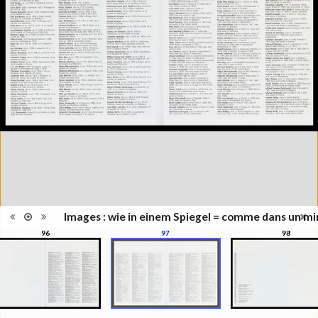
Collection du Musée de
Série/Collection
l'Elysée, Lausanne
Musées, colletions,
Catégorie
expositions
Type de reliure
Broché
Nombre
152
d'images
Information
Couleur, Noir & Blanc
images
Nombre de
152 pages
pages
Format
30 x 24 cm
Langues
Allemand, Français, Anglais
ISBN/ISSN
ISBN 3894661135
Images : wie in einem Spiegel = comme dans un mir
96
97
98