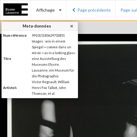
Affichage
Page précédente
Page su
Meta-données
Num référence
991015183629702851
Images : wie in einem
Spiegel = comme dans un
miroir = as in a looking glass :
Titre
eine Ausstellung des
Museums Elysée,
Lausanne, ein Museum für
die Photographie
Victor Regnault, William
Artiste/s
Henri Fox Talbot, John
Thomson, et al.
Charles-Henri Favrod
Auteur/s de la
(Préface), Nikolas
préface
Kerkenrath (Introduction)
Editeur
Ed. Braus
Lieu d'édition
Heidelberg
Date d'édition
1994
Collection du Musée de
Série/Collection