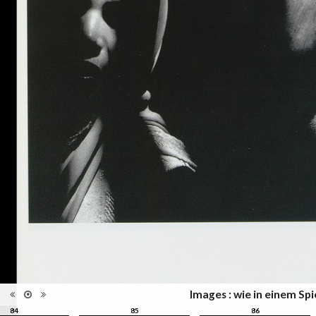
l'Elysée, Lausanne
Musées, colletions,
Catégorie
expositions
Type de reliure
Broché
Nombre
152
d'images
Information
Couleur, Noir & Blanc
images
Nombre de
152 pages
pages
Format
30 x 24 cm
Langues
Allemand, Français, Anglais
ISBN/ISSN
ISBN 3894661135
Images : wie in einem Sp
84
85
86