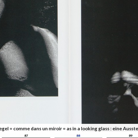
iegel = comme dans un miroir = as in a looking glass : eine Au
87
88
89