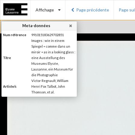
Affichage
Page précédente
Page su
Meta-données
Num référence
991015183629702851
Images : wie in einem
Spiegel = comme dans un
miroir = as in a looking glass :
Titre
eine Ausstellung des
Museums Elysée,
Lausanne, ein Museum für
die Photographie
Victor Regnault, William
Artiste/s
Henri Fox Talbot, John
Thomson, et al.
Charles-Henri Favrod
Auteur/s de la
(Préface), Nikolas
préface
Kerkenrath (Introduction)
Editeur
Ed. Braus
Lieu d'édition
Heidelberg
Date d'édition
1994
Collection du Musée de
Série/Collection