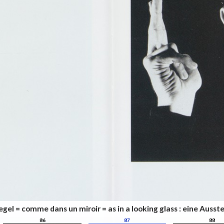
iegel = comme dans un miroir = as in a looking glass : eine Au
86
87
88