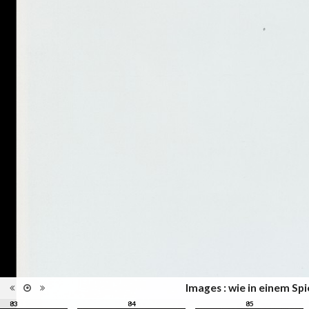
l'Elysée, Lausanne
Musées, colletions,
Catégorie
expositions
Type de reliure
Broché
Nombre
152
d'images
Information
Couleur, Noir & Blanc
images
Nombre de
152 pages
pages
Format
30 x 24 cm
Langues
Allemand, Français, Anglais
ISBN/ISSN
ISBN 3894661135
Images : wie in einem Sp
83
84
85