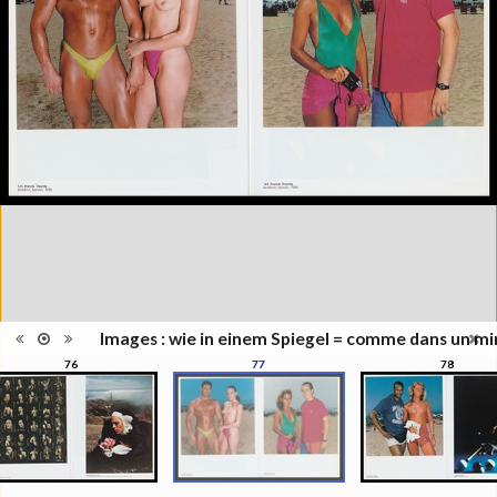
Collection du Musée de
Série/Collection
l'Elysée, Lausanne
Musées, colletions,
Catégorie
expositions
Type de reliure
Broché
Nombre
152
d'images
Information
Couleur, Noir & Blanc
images
Nombre de
152 pages
pages
Format
30 x 24 cm
Langues
Allemand, Français, Anglais
ISBN/ISSN
ISBN 3894661135
Images : wie in einem Spiegel = comme dans un mir
76
77
78