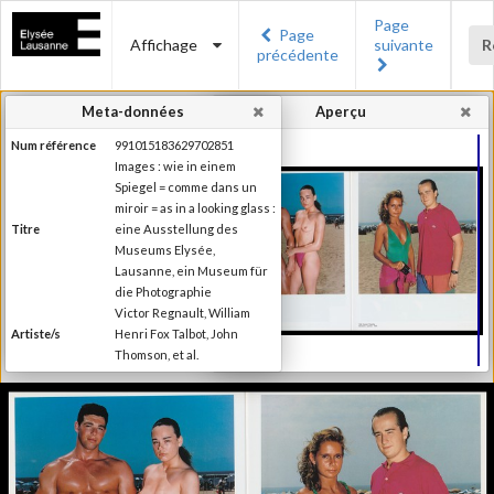
Page
Page
Affichage
suivante
R
précédente
Meta-données
Aperçu
Num référence
991015183629702851
Images : wie in einem
Spiegel = comme dans un
miroir = as in a looking glass :
Titre
eine Ausstellung des
Museums Elysée,
Lausanne, ein Museum für
die Photographie
Victor Regnault, William
Artiste/s
Henri Fox Talbot, John
Thomson, et al.
Charles-Henri Favrod
Auteur/s de la
(Préface), Nikolas
préface
Kerkenrath (Introduction)
Editeur
Ed. Braus
Lieu d'édition
Heidelberg
Date d'édition
1994