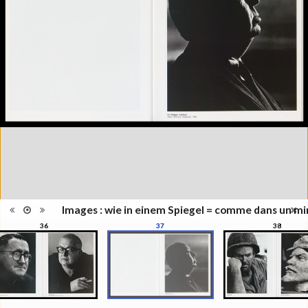
Collection du Musée de
Série/Collection
l'Elysée, Lausanne
Musées, colletions,
Catégorie
expositions
Type de reliure
Broché
Nombre
152
d'images
Information
Couleur, Noir & Blanc
images
Nombre de
152 pages
pages
Format
30 x 24 cm
Langues
Allemand, Français, Anglais
ISBN/ISSN
ISBN 3894661135
Images : wie in einem Spiegel = comme dans un mir
36
37
38