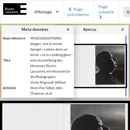
Page
Page
Affichage
suivante
R
précédente
Meta-données
Aperçu
Num référence
991015183629702851
Images : wie in einem
Spiegel = comme dans un
miroir = as in a looking glass :
Titre
eine Ausstellung des
Museums Elysée,
Lausanne, ein Museum für
die Photographie
Victor Regnault, William
Artiste/s
Henri Fox Talbot, John
Thomson, et al.
Charles-Henri Favrod
Auteur/s de la
(Préface), Nikolas
préface
Kerkenrath (Introduction)
Editeur
Ed. Braus
Lieu d'édition
Heidelberg
Date d'édition
1994