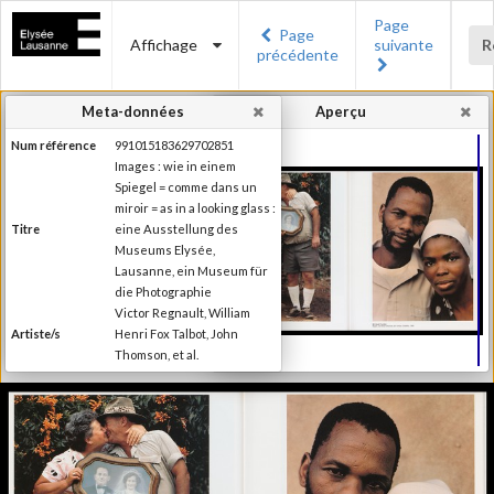
Page
Page
Affichage
suivante
R
précédente
Meta-données
Aperçu
Num référence
991015183629702851
Images : wie in einem
Spiegel = comme dans un
miroir = as in a looking glass :
Titre
eine Ausstellung des
Museums Elysée,
Lausanne, ein Museum für
die Photographie
Victor Regnault, William
Artiste/s
Henri Fox Talbot, John
Thomson, et al.
Charles-Henri Favrod
Auteur/s de la
(Préface), Nikolas
préface
Kerkenrath (Introduction)
Editeur
Ed. Braus
Lieu d'édition
Heidelberg
Date d'édition
1994