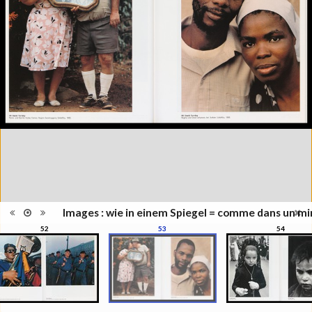
Collection du Musée de
Série/Collection
l'Elysée, Lausanne
Musées, colletions,
Catégorie
expositions
Type de reliure
Broché
Nombre
152
d'images
Information
Couleur, Noir & Blanc
images
Nombre de
152 pages
pages
Format
30 x 24 cm
Langues
Allemand, Français, Anglais
ISBN/ISSN
ISBN 3894661135
Images : wie in einem Spiegel = comme dans un mir
52
53
54