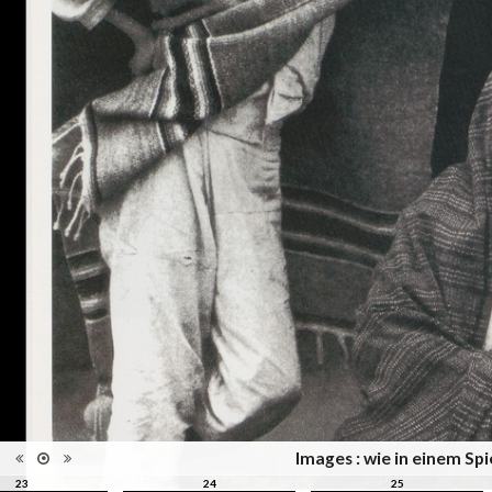
l'Elysée, Lausanne
Musées, colletions,
Catégorie
expositions
Type de reliure
Broché
Nombre
152
d'images
Information
Couleur, Noir & Blanc
images
Nombre de
152 pages
pages
Format
30 x 24 cm
Langues
Allemand, Français, Anglais
ISBN/ISSN
ISBN 3894661135
Images : wie in einem Sp
23
24
25