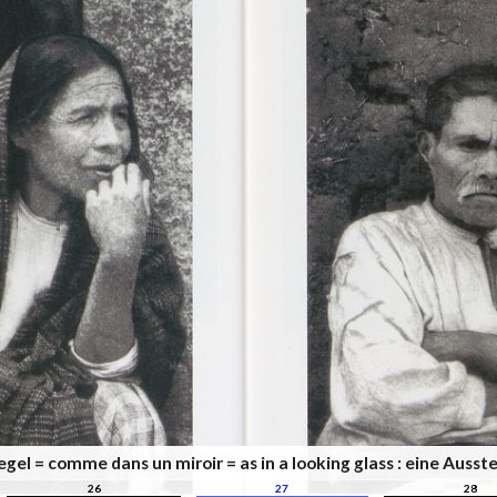
iegel = comme dans un miroir = as in a looking glass : eine Au
26
27
28