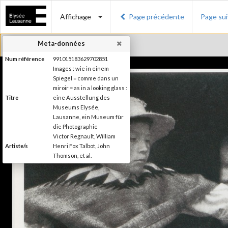
Affichage
Page précédente
Page su
Meta-données
Num référence
991015183629702851
Images : wie in einem
Spiegel = comme dans un
miroir = as in a looking glass :
Titre
eine Ausstellung des
Museums Elysée,
Lausanne, ein Museum für
die Photographie
Victor Regnault, William
Artiste/s
Henri Fox Talbot, John
Thomson, et al.
Charles-Henri Favrod
Auteur/s de la
(Préface), Nikolas
préface
Kerkenrath (Introduction)
Editeur
Ed. Braus
Lieu d'édition
Heidelberg
Date d'édition
1994
Collection du Musée de
Série/Collection