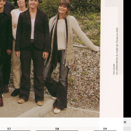
57
58
59