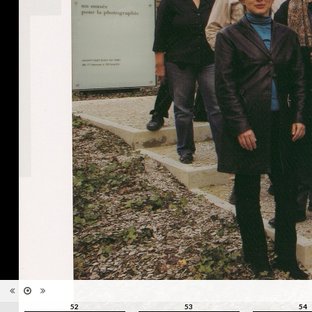
images
Nombre de
111 pages
pages
Format
28 x 21 cm
Langues
Français, Allemand, Anglais
ISBN/ISSN
ISBN 9782883500013
52
53
54