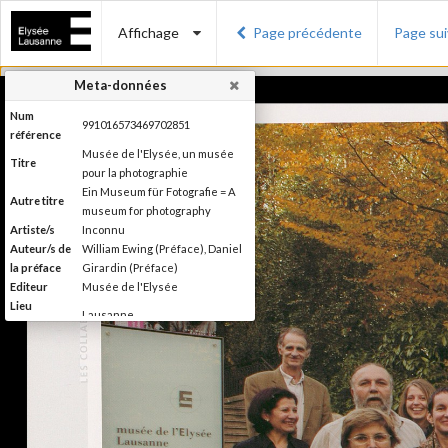
Affichage
Page précédente
Page su
Meta-données
Num
991016573469702851
référence
Musée de l'Elysée, un musée
Titre
pour la photographie
Ein Museum für Fotografie = A
Autre titre
museum for photography
Artiste/s
Inconnu
Auteur/s de
William Ewing (Préface), Daniel
la préface
Girardin (Préface)
Editeur
Musée de l'Elysée
Lieu
Lausanne
d'édition
Date
2007
d'édition
Catégorie
Musées, colletions, expositions
Type de
Broché
reliure
Information
Couleur, Noir & Blanc