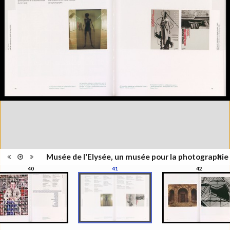
Information
Couleur, Noir & Blanc
images
Nombre de
111 pages
pages
Format
28 x 21 cm
Langues
Français, Allemand, Anglais
ISBN/ISSN
ISBN 9782883500013
Musée de l'Elysée, un musée pour la photographie
40
41
42