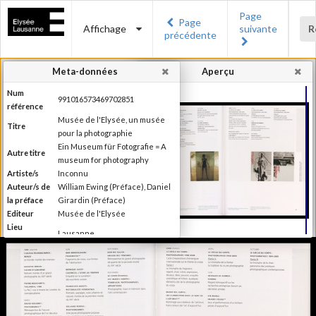
Page
Page
Affichage
suivante
R
précédente
Meta-données
Aperçu
Num
991016573469702851
référence
Musée de l'Elysée, un musée
Titre
pour la photographie
Ein Museum für Fotografie = A
Autre titre
museum for photography
Artiste/s
Inconnu
Auteur/s de
William Ewing (Préface), Daniel
la préface
Girardin (Préface)
Editeur
Musée de l'Elysée
Lieu
Lausanne
d'édition
Date
2007
d'édition
Catégorie
Musées, colletions, expositions
Type de
Broché
reliure