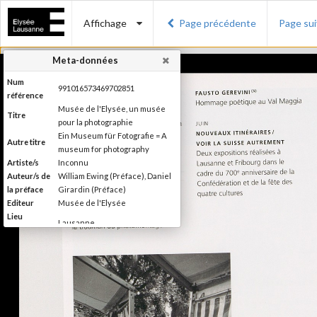
Affichage
Page précédente
Page su
Meta-données
Num
991016573469702851
référence
Musée de l'Elysée, un musée
Titre
pour la photographie
Ein Museum für Fotografie = A
Autre titre
museum for photography
Artiste/s
Inconnu
Auteur/s de
William Ewing (Préface), Daniel
la préface
Girardin (Préface)
Editeur
Musée de l'Elysée
Lieu
Lausanne
d'édition
Date
2007
d'édition
Catégorie
Musées, colletions, expositions
Type de
Broché
reliure
Information
Couleur, Noir & Blanc