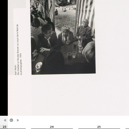
images
Nombre de
111 pages
pages
Format
28 x 21 cm
Langues
Français, Allemand, Anglais
ISBN/ISSN
ISBN 9782883500013
23
24
25