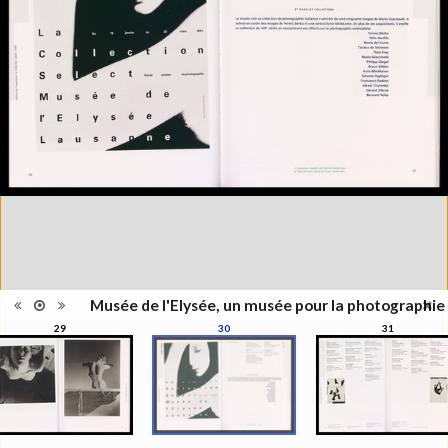
Information
Couleur, Noir & Blanc
images
Nombre de
111 pages
pages
Format
28 x 21 cm
Langues
Français, Allemand, Anglais
ISBN/ISSN
ISBN 9782883500013
Musée de l'Elysée, un musée pour la photographie
29
30
31