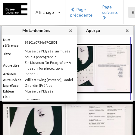
Page
Page
Affichage
suivante
R
précédente
Meta-données
Aperçu
Num
991016573469702851
référence
Musée de l'Elysée, un musée
Titre
pour la photographie
Ein Museum für Fotografie = A
Autre titre
museum for photography
Artiste/s
Inconnu
Auteur/s de
William Ewing (Préface), Daniel
la préface
Girardin (Préface)
Editeur
Musée de l'Elysée
Lieu
Lausanne
d'édition
Date
2007
d'édition
Catégorie
Musées, colletions, expositions
Type de
Broché
reliure