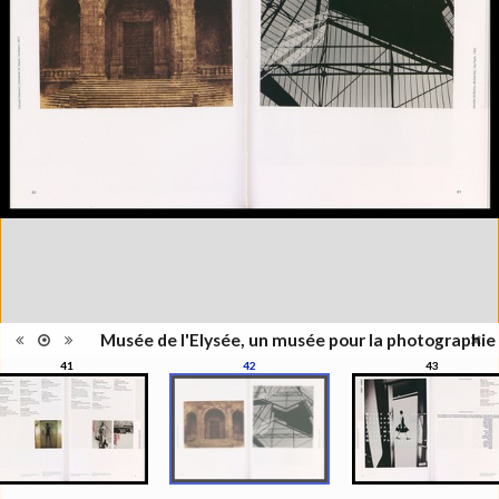
Information
Couleur, Noir & Blanc
images
Nombre de
111 pages
pages
Format
28 x 21 cm
Langues
Français, Allemand, Anglais
ISBN/ISSN
ISBN 9782883500013
Musée de l'Elysée, un musée pour la photographie
41
42
43