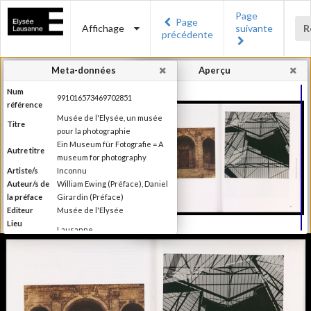
Page
Page
Affichage
suivante
R
précédente
Meta-données
Aperçu
Num
991016573469702851
référence
Musée de l'Elysée, un musée
Titre
pour la photographie
Ein Museum für Fotografie = A
Autre titre
museum for photography
Artiste/s
Inconnu
Auteur/s de
William Ewing (Préface), Daniel
la préface
Girardin (Préface)
Editeur
Musée de l'Elysée
Lieu
Lausanne
d'édition
Date
2007
d'édition
Catégorie
Musées, colletions, expositions
Type de
Broché
reliure